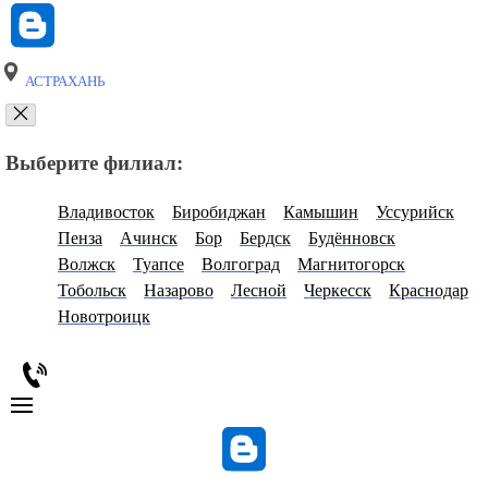
АСТРАХАНЬ
Выберите филиал:
Владивосток
Биробиджан
Камышин
Уссурийск
Пенза
Ачинск
Бор
Бердск
Будённовск
Волжск
Туапсе
Волгоград
Магнитогорск
Тобольск
Назарово
Лесной
Черкесск
Краснодар
Новотроицк