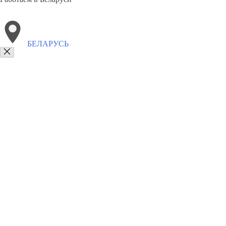
БЕЛАРУСЬ
Выберите филиал:
Люберцы
Елабуга
Тулун
Рязань
Восточное Дегуни
Саратов
Зеленоград
Вязьма
Коломна
Ревда
Магн
8(800)3275280
Заказать звонок
Памятники
Горизонтальные
Вертикальные
Комплексы
Сотрудничеств
Вернуться назад