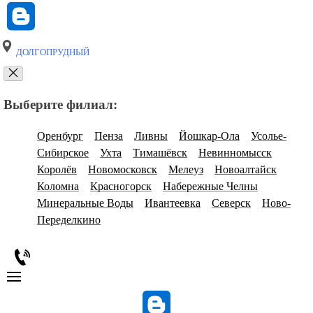
ДОЛГОПРУДНЫЙ
Выберите филиал:
Оренбург
Пенза
Ливны
Йошкар-Ола
Усолье-
Сибирское
Ухта
Тимашёвск
Невинномысск
Королёв
Новомосковск
Мелеуз
Новоалтайск
Коломна
Красногорск
Набережные Челны
Минеральные Воды
Ивантеевка
Северск
Ново-
Переделкино