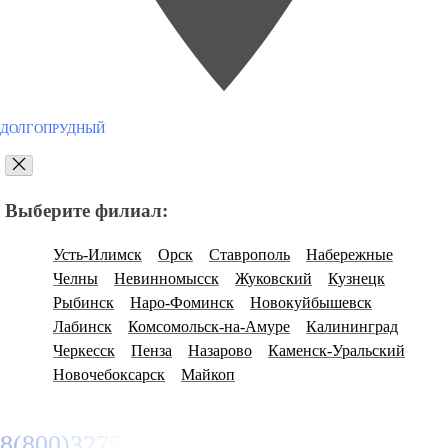
ДОЛГОПРУДНЫЙ
Выберите филиал:
Усть-Илимск
Орск
Ставрополь
Набережные
Челны
Невинномысск
Жуковский
Кузнецк
Рыбинск
Наро-Фоминск
Новокуйбышевск
Лабинск
Комсомольск-на-Амуре
Калининград
Черкесск
Пенза
Назарово
Каменск-Уральский
Новочебоксарск
Майкоп
8(800)3275280