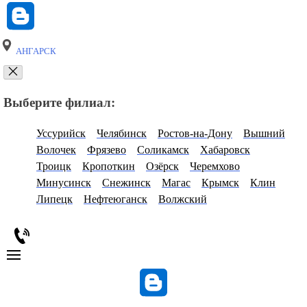
АНГАРСК
Выберите филиал:
Уссурийск
Челябинск
Ростов-на-Дону
Вышний
Волочек
Фрязево
Соликамск
Хабаровск
Троицк
Кропоткин
Озёрск
Черемхово
Минусинск
Снежинск
Магас
Крымск
Клин
Липецк
Нефтеюганск
Волжский