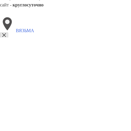
сайт -
круглосуточно
ВЯЗЬМА
Выберите филиал:
Сергиев Посад
Крымск
Нефтекамск
Котлас
Черем
Мансийск
Новошахтинск
Салават
Кострома
Черно
8(800)3275280
Заказать звонок
Памятники в Вязьме
Гранитные
Мраморные
Цены
Сотрудничество
Г