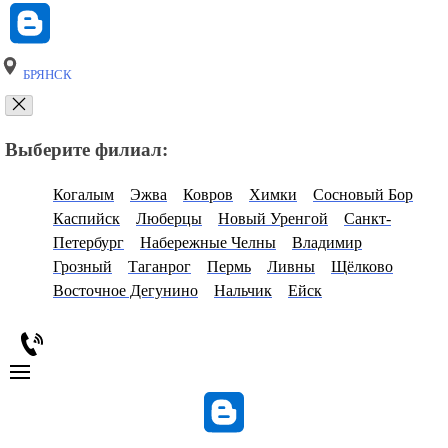
БРЯНСК
Выберите филиал:
Когалым
Эжва
Ковров
Химки
Сосновый Бор
Каспийск
Люберцы
Новый Уренгой
Санкт-
Петербург
Набережные Челны
Владимир
Грозный
Таганрог
Пермь
Ливны
Щёлково
Восточное Дегунино
Нальчик
Ейск