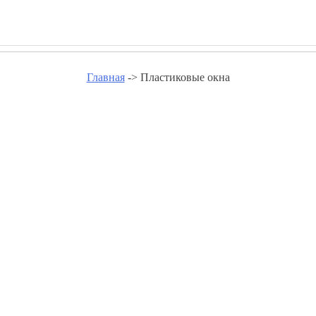
Главная
-> Пластиковые окна
Пластиковые окна - bsc-expo.r
Пластиковые окна в Абакане
Пластиковые окна в Александрове